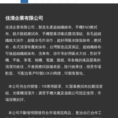
佳清企業有限公司
佳清企業有限公司，製造生產超細纖維布、手機PAD擦拭
布、鏡片眼鏡擦拭布、手機螢幕消毒抗菌清潔組、長毛超細
纖維大浴巾，超吸水毛巾浴巾，超好用吸水除垢抹布，擦拭
布，各式清潔布魔術抺布，台灣製造品質保証。超細纖維布:
可做超細纖維抹布、洗車布、浴巾等好用吸水力佳，對於手
機、平板、筆電、相機、電腦、眼鏡...等各種的液晶螢幕的
清潔功效佳，不會因擦拭損傷表面，除污效果佳，很受市場
歡迎。 可配合客戶印製LOGO商標，印製客製化。
本公司另合作開發：VR專用眼罩、3C螢幕擦拭布抗菌清潔
組、光碟機清潔片；廣受手機大廠及遊戲公司指定使用，市
場深獲好評。
本公司不斷發明開發符合市場潮流商品， 配合自己合作工