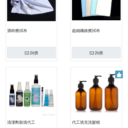
酒杯擦拭布
超細纖維擦拭布
詢價
詢價
清潔劑裝填代工
代工填充洗髮精