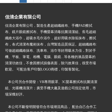
佳清企業有限公司
佳清企業有限公司，製造生產超細纖維布、手機PAD擦拭
布、鏡片眼鏡擦拭布、手機螢幕消毒抗菌清潔組、長毛超細
纖維大浴巾，超吸水毛巾浴巾，超好用吸水除垢抹布，擦拭
布，各式清潔布魔術抺布，台灣製造品質保証。超細纖維布:
可做超細纖維抹布、洗車布、浴巾等好用吸水力佳，對於手
機、平板、筆電、相機、電腦、眼鏡...等各種的液晶螢幕的
清潔功效佳，不會因擦拭損傷表面，除污效果佳，很受市場
歡迎。 可配合客戶印製LOGO商標，印製客製化。
本公司另合作開發：VR專用眼罩、3C螢幕擦拭布抗菌清潔
組、光碟機清潔片；廣受手機大廠及遊戲公司指定使用，市
場深獲好評。
本公司不斷發明開發符合市場潮流商品， 配合自己合作工