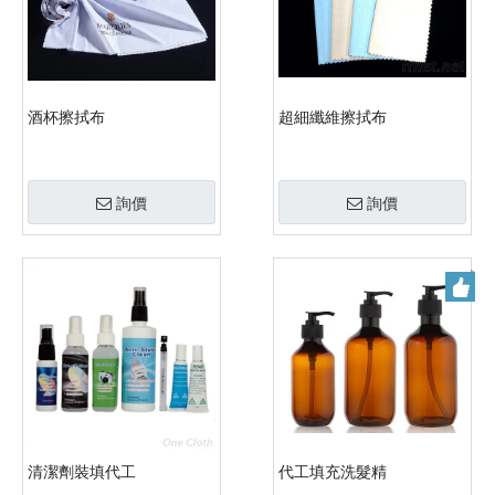
酒杯擦拭布
超細纖維擦拭布
詢價
詢價
清潔劑裝填代工
代工填充洗髮精