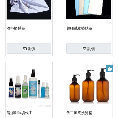
酒杯擦拭布
超細纖維擦拭布
詢價
詢價
清潔劑裝填代工
代工填充洗髮精