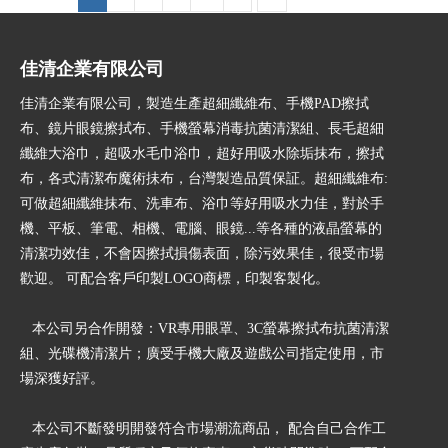
佳清企業有限公司
佳清企業有限公司，製造生產超細纖維布、手機PAD擦拭
布、鏡片眼鏡擦拭布、手機螢幕消毒抗菌清潔組、長毛超細
纖維大浴巾，超吸水毛巾浴巾，超好用吸水除垢抹布，擦拭
布，各式清潔布魔術抺布，台灣製造品質保証。超細纖維布:
可做超細纖維抹布、洗車布、浴巾等好用吸水力佳，對於手
機、平板、筆電、相機、電腦、眼鏡...等各種的液晶螢幕的
清潔功效佳，不會因擦拭損傷表面，除污效果佳，很受市場
歡迎。 可配合客戶印製LOGO商標，印製客製化。
本公司另合作開發：VR專用眼罩、3C螢幕擦拭布抗菌清潔
組、光碟機清潔片；廣受手機大廠及遊戲公司指定使用，市
場深獲好評。
本公司不斷發明開發符合市場潮流商品， 配合自己合作工