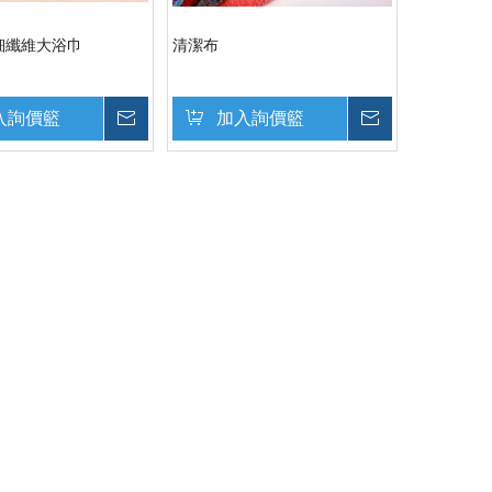
細纖維大浴巾
清潔布
入詢價籃
詢價
加入詢價籃
詢價