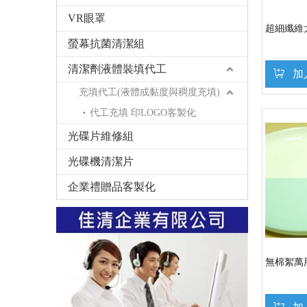
VR眼罩
超細纖維
螢幕抗菌清潔組
清潔劑液體裝填代工
加
充填代工(液體或黏度與稠度充填)
代工充填 印LOGO客製化
光碟片維修組
光碟機清潔片
企業禮贈品客製化
無棉絮萬