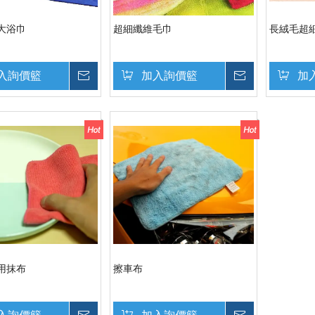
大浴巾
超細纖維毛巾
長絨毛超
入詢價籃
詢價
加入詢價籃
詢價
加
用抹布
擦車布