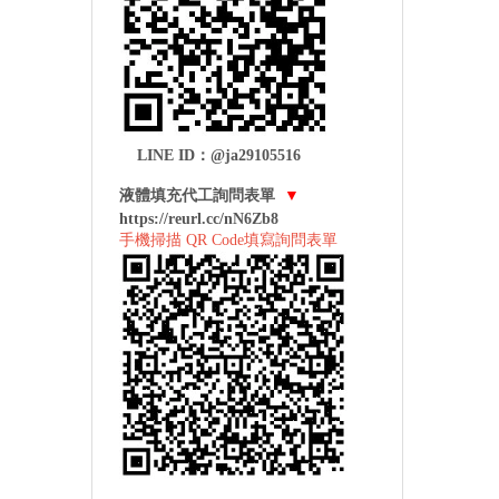
LINE ID：@ja29105516
液體填充代工詢問表單
▼
https://reurl.cc/nN6Zb8
手機掃描 QR Code填寫詢問表單