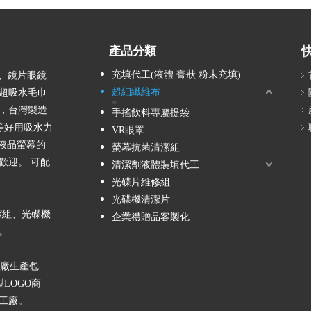
產品分類
充填代工(液體 膏狀 粉末充填)
、鏡片眼鏡
超細纖維布
超吸水毛巾
3C螢幕清潔/光學鏡頭 擦拭布
玻璃杯/眼鏡 擦拭布
雙面螢幕擦拭布
超細纖維毛巾/浴巾/萬用巾
拭淨布洗臉布
，台灣製造
手搖飲料專屬提袋
等好用吸水力
VR眼罩
的液晶螢幕的
螢幕抗菌清潔組
歡迎。 可配
清潔劑液體裝填代工
光碟片維修組
光碟機清潔片
潔組、光碟機
企業禮贈品客製化
。
廠生產包
LOGO商
工廠。