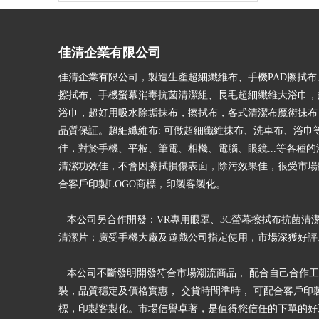
佳清企業有限公司
佳清企業有限公司，製造生產超細纖維布、手機PAD擦拭布
擦拭布、手機螢幕消毒抗菌清潔組、長毛超細纖維大浴巾，
浴巾，超好用吸水除垢抹布，擦拭布，各式清潔布魔術抺布
品質保証。超細纖維布: 可做超細纖維抹布、洗車布、浴巾
佳，對於手機、平板、筆電、相機、電腦、眼鏡...等各種
清潔功效佳，不會因擦拭損傷表面，除污效果佳，很受市場
合客戶印製LOGO商標，印製客製化。
本公司另合作開發：VR專用眼罩、3C螢幕擦拭布抗菌清
清潔片；廣受手機大廠及遊戲公司指定使用，市場深獲好評
本公司不斷發明開發符合市場潮流商品， 配合自己合作工
裝，品質穩定及價格實惠， 交貨時間準時， 可配合客戶印製
標，印製客製化。市場信譽卓著，是值得您信任的下單的好