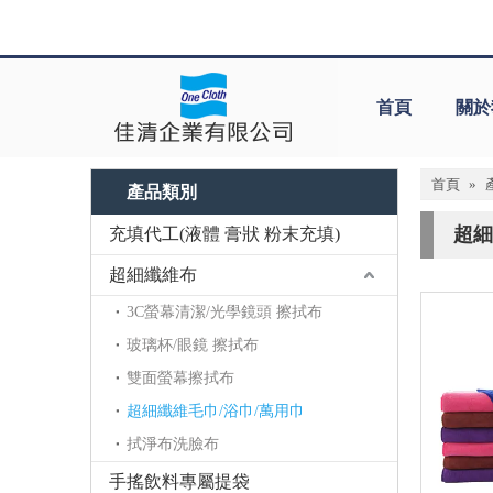
首頁
關於
首頁
»
產品類別
超細
充填代工(液體 膏狀 粉末充填)
超細纖維布
3C螢幕清潔/光學鏡頭 擦拭布
玻璃杯/眼鏡 擦拭布
雙面螢幕擦拭布
超細纖維毛巾/浴巾/萬用巾
拭淨布洗臉布
手搖飲料專屬提袋