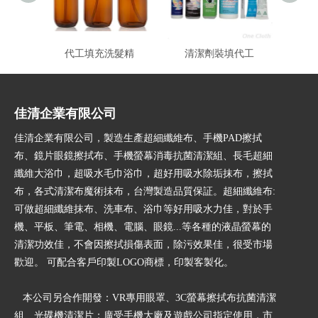
代工填充洗髮精
清潔劑裝填代工
佳清企業有限公司
佳清企業有限公司，製造生產超細纖維布、手機PAD擦拭
布、鏡片眼鏡擦拭布、手機螢幕消毒抗菌清潔組、長毛超細
纖維大浴巾，超吸水毛巾浴巾，超好用吸水除垢抹布，擦拭
布，各式清潔布魔術抺布，台灣製造品質保証。超細纖維布:
可做超細纖維抹布、洗車布、浴巾等好用吸水力佳，對於手
機、平板、筆電、相機、電腦、眼鏡...等各種的液晶螢幕的
清潔功效佳，不會因擦拭損傷表面，除污效果佳，很受市場
歡迎。 可配合客戶印製LOGO商標，印製客製化。
本公司另合作開發：VR專用眼罩、3C螢幕擦拭布抗菌清潔
組、光碟機清潔片；廣受手機大廠及遊戲公司指定使用，市