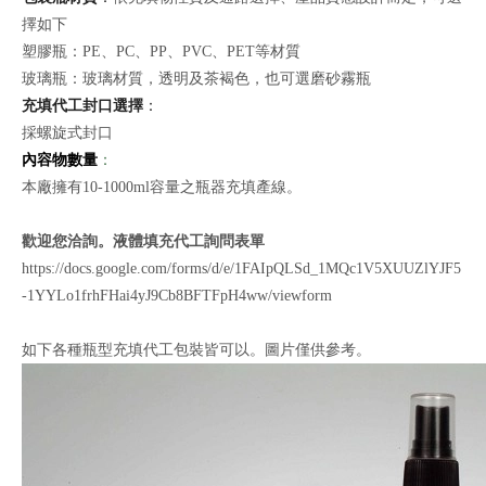
擇如下
塑膠瓶：PE、PC、PP、PVC、PET等材質
玻璃瓶：玻璃材質，透明及茶褐色，也可選磨砂霧瓶
充填代工封口選擇
：
採螺旋式封口
內容物數量
：
本廠擁有10-1000ml容量之瓶器充填產線。
歡迎您洽詢。液體填充代工詢問表單
https://docs.google.com/forms/d/e/1FAIpQLSd_1MQc1V5XUUZlYJF5
-1YYLo1frhFHai4yJ9Cb8BFTFpH4ww/viewform
如下各種瓶型充填代工包裝皆可以。圖片僅供參考。