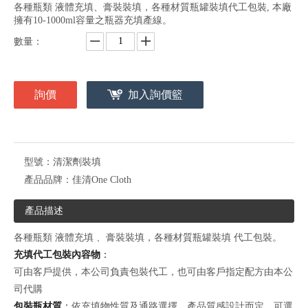
各種瓶類 液體充填、膏裝裝填，各種材質瓶罐裝填代工包裝, 本廠
擁有10-1000ml容量之瓶器充填產線。
數量：
詢價
加入詢價籃
型號：
清潔劑裝填
產品品牌：
佳清One Cloth
產品描述
各種瓶類 液體充填
、膏裝裝填，各種材質瓶罐裝填
代工包裝。
充填代工包裝內容物
：
可由客戶提供，本公司負責包裝代工，也可由客戶指定配方由本公
司代購
包裝瓶材質
：
依充填物性質
及通路選擇、產品質感設計而定，可選