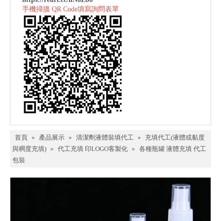
手機掃描 QR Code填寫詢問表單
首頁
»
產品展示
»
清潔劑液體裝填代工
»
充填代工(液體或黏度
與稠度充填)
»
代工充填 印LOGO客製化
»
各種瓶罐 液體充填 代工
包裝